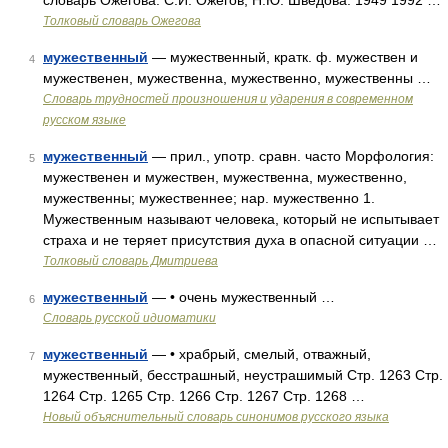
словарь Ожегова. С.И. Ожегов, Н.Ю. Шведова. 1949 1992 …
Толковый словарь Ожегова
мужественный
— мужественный, кратк. ф. мужествен и
4
мужественен, мужественна, мужественно, мужественны …
Словарь трудностей произношения и ударения в современном
русском языке
мужественный
— прил., употр. сравн. часто Морфология:
5
мужественен и мужествен, мужественна, мужественно,
мужественны; мужественнее; нар. мужественно 1.
Мужественным называют человека, который не испытывает
страха и не теряет присутствия духа в опасной ситуации …
Толковый словарь Дмитриева
мужественный
— • очень мужественный …
6
Словарь русской идиоматики
мужественный
— • храбрый, смелый, отважный,
7
мужественный, бесстрашный, неустрашимый Стр. 1263 Стр.
1264 Стр. 1265 Стр. 1266 Стр. 1267 Стр. 1268 …
Новый объяснительный словарь синонимов русского языка